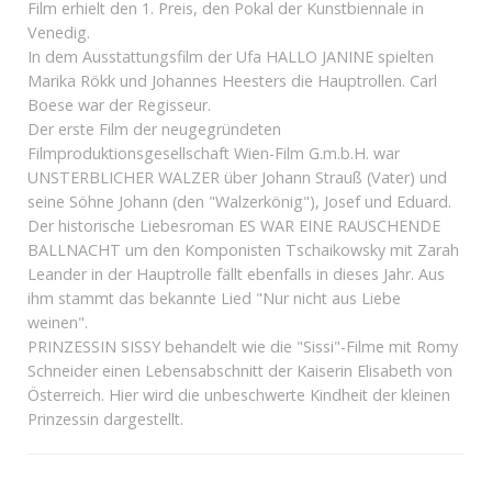
Film erhielt den 1. Preis, den Pokal der Kunstbiennale in
Venedig.
In dem Ausstattungsfilm der Ufa HALLO JANINE spielten
Marika Rökk und Johannes Heesters die Hauptrollen. Carl
Boese war der Regisseur.
Der erste Film der neugegründeten
Filmproduktionsgesellschaft Wien-Film G.m.b.H. war
UNSTERBLICHER WALZER über Johann Strauß (Vater) und
seine Söhne Johann (den "Walzerkönig"), Josef und Eduard.
Der historische Liebesroman ES WAR EINE RAUSCHENDE
BALLNACHT um den Komponisten Tschaikowsky mit Zarah
Leander in der Hauptrolle fällt ebenfalls in dieses Jahr. Aus
ihm stammt das bekannte Lied "Nur nicht aus Liebe
weinen".
PRINZESSIN SISSY behandelt wie die "Sissi"-Filme mit Romy
Schneider einen Lebensabschnitt der Kaiserin Elisabeth von
Österreich. Hier wird die unbeschwerte Kindheit der kleinen
Prinzessin dargestellt.