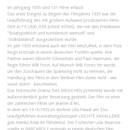
Im Jahrgang 1935 sind 131 Filme erfasst
Das erste Ereignis zu Beginn des Filmjahres 1935 war die
Uraufführung des mit großem Aufwand produzierten Films
DER ALTE UND DER JUNGE KÖNIG, der mit den Prädikaten
"Staatspolitisch und künstlerisch wertvoll" und
"Volksbildend" ausgezeichnet wurde.
Im Jahr 1935 entstand auch der Film MAZURKA, in dem Pola
Negri erstmals in einem deutschen Tonfilm spielte. Ihre
Partner waren Albrecht Schoenhals und Paul Hartmann, die
Regie führte Willi Forst. Auf Wunsch Willi Forsts hin wurde,
um den Zuschauern die Spannung nicht zu nehmen, die
Handlung des Films in dem Berliner Film-Kurier nicht - wie
sonst üblich - beschrieben.
Das historische Drama DAS MÄDCHEN JOHANNA wurde mit
außerordentlich guter Besetzung gedreht. Der Film ist einer
der zahlreichen Filme um Jeanne d´Arc.
In dem am 14.10.1935 im Berliner Ufa-Palast am Zoo
uraufgeführten Ausstattungslustspiel LEICHTE KAVALLERIE
gab Marika Rökk ihr Filmdebüt. Die Tschechin Lida Baarova
spielte in BARCAROLE erstmals in einem deutschen Film.