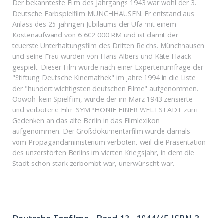
Der bekannteste Film des Jahrgangs 1943 war wohl der 3.
Deutsche Farbspielfilm MÜNCHHAUSEN. Er entstand aus
Anlass des 25-jährigen Jubiläums der Ufa mit einem
Kostenaufwand von 6 602 000 RM und ist damit der
teuerste Unterhaltungsfilm des Dritten Reichs. Münchhausen
und seine Frau wurden von Hans Albers und Käte Haack
gespielt. Dieser Film wurde nach einer Expertenumfrage der
"Stiftung Deutsche Kinemathek" im Jahre 1994 in die Liste
der "hundert wichtigsten deutschen Filme" aufgenommen.
Obwohl kein Spielfilm, wurde der im März 1943 zensierte
und verbotene Film SYMPHONIE EINER WELTSTADT zum
Gedenken an das alte Berlin in das Filmlexikon
aufgenommen. Der Großdokumentarfilm wurde damals
vom Propagandaministerium verboten, weil die Präsentation
des unzerstörten Berlins im vierten Kriegsjahr, in dem die
Stadt schon stark zerbombt war, unerwünscht war.
Deutsche Tonfilme - Band 13 . 1944/45 ISBN 3-