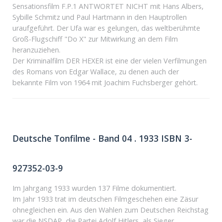
Sensationsfilm F.P.1 ANTWORTET NICHT mit Hans Albers,
Sybille Schmitz und Paul Hartmann in den Hauptrollen
uraufgeführt. Der Ufa war es gelungen, das weltberühmte
Groß-Flugschiff "Do X" zur Mitwirkung an dem Film
heranzuziehen.
Der Kriminalfilm DER HEXER ist eine der vielen Verfilmungen
des Romans von Edgar Wallace, zu denen auch der
bekannte Film von 1964 mit Joachim Fuchsberger gehört.
Deutsche Tonfilme - Band 04 . 1933 ISBN 3-
927352-03-9
Im Jahrgang 1933 wurden 137 Filme dokumentiert.
Im Jahr 1933 trat im deutschen Filmgeschehen eine Zäsur
ohnegleichen ein. Aus den Wahlen zum Deutschen Reichstag
war die NSDAP, die Partei Adolf Hitlers, als Sieger