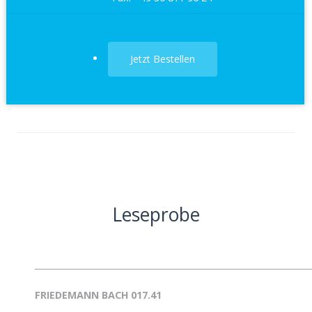
Jetzt Bestellen
Leseprobe
__________________________________________________________________
FRIEDEMANN BACH 017.41
__________________________________________________________________