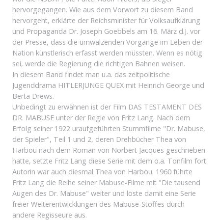
hervorgegangen. Wie aus dem Vorwort zu diesem Band
hervorgeht, erklärte der Reichsminister für Volksaufklärung
und Propaganda Dr. Joseph Goebbels am 16. März d.J. vor
der Presse, dass die umwälzenden Vorgänge im Leben der
Nation künstlerisch erfasst werden müssten. Wenn es nötig
sei, werde die Regierung die richtigen Bahnen weisen.
In diesem Band findet man u.a. das zeitpolitische
Jugenddrama HITLERJUNGE QUEX mit Heinrich George und
Berta Drews.
Unbedingt zu erwähnen ist der Film DAS TESTAMENT DES
DR. MABUSE unter der Regie von Fritz Lang. Nach dem
Erfolg seiner 1922 uraufgeführten Stummfilme "Dr. Mabuse,
der Spieler", Teil 1 und 2, deren Drehbücher Thea von
Harbou nach dem Roman von Norbert Jacques geschrieben
hatte, setzte Fritz Lang diese Serie mit dem o.a. Tonfilm fort.
Autorin war auch diesmal Thea von Harbou. 1960 führte
Fritz Lang die Reihe seiner Mabuse-Filme mit "Die tausend
Augen des Dr. Mabuse" weiter und löste damit eine Serie
freier Weiterentwicklungen des Mabuse-Stoffes durch
andere Regisseure aus.