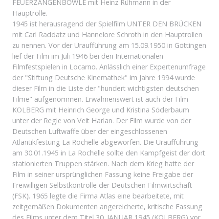
FEUERZANGENBOWLE mit Heinz Rühmann in der
Hauptrolle.
1945 ist herausragend der Spielfilm UNTER DEN BRÜCKEN
mit Carl Raddatz und Hannelore Schroth in den Hauptrollen
zu nennen. Vor der Uraufführung am 15.09.1950 in Göttingen
lief der Film im Juli 1946 bei den Internationalen
Filmfestspielen in Locarno. Anlässlich einer Expertenumfrage
der "Stiftung Deutsche Kinemathek" im Jahre 1994 wurde
dieser Film in die Liste der "hundert wichtigsten deutschen
Filme" aufgenommen. Erwähnenswert ist auch der Film
KOLBERG mit Heinrich George und Kristina Söderbaum
unter der Regie von Veit Harlan. Der Film wurde von der
Deutschen Luftwaffe über der eingeschlossenen
Atlantikfestung La Rochelle abgeworfen. Die Uraufführung
am 30.01.1945 in La Rochelle sollte den Kampfgeist der dort
stationierten Truppen stärken. Nach dem Krieg hatte der
Film in seiner ursprünglichen Fassung keine Freigabe der
Freiwilligen Selbstkontrolle der Deutschen Filmwirtschaft
(FSK). 1965 legte die Firma Atlas eine bearbeitete, mit
zeitgemäßen Dokumenten angereicherte, kritische Fassung
des Films unter dem Titel 30. JANUAR 1945 (KOLBERG) vor,