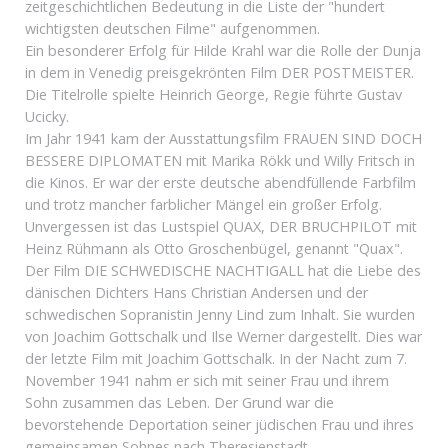
zeitgeschichtlichen Bedeutung in die Liste der "hundert
wichtigsten deutschen Filme" aufgenommen.
Ein besonderer Erfolg für Hilde Krahl war die Rolle der Dunja
in dem in Venedig preisgekrönten Film DER POSTMEISTER.
Die Titelrolle spielte Heinrich George, Regie führte Gustav
Ucicky.
Im Jahr 1941 kam der Ausstattungsfilm FRAUEN SIND DOCH
BESSERE DIPLOMATEN mit Marika Rökk und Willy Fritsch in
die Kinos. Er war der erste deutsche abendfüllende Farbfilm
und trotz mancher farblicher Mängel ein großer Erfolg.
Unvergessen ist das Lustspiel QUAX, DER BRUCHPILOT mit
Heinz Rühmann als Otto Groschenbügel, genannt "Quax".
Der Film DIE SCHWEDISCHE NACHTIGALL hat die Liebe des
dänischen Dichters Hans Christian Andersen und der
schwedischen Sopranistin Jenny Lind zum Inhalt. Sie wurden
von Joachim Gottschalk und Ilse Werner dargestellt. Dies war
der letzte Film mit Joachim Gottschalk. In der Nacht zum 7.
November 1941 nahm er sich mit seiner Frau und ihrem
Sohn zusammen das Leben. Der Grund war die
bevorstehende Deportation seiner jüdischen Frau und ihres
gemeinsamen Sohnes nach Theresienstadt.