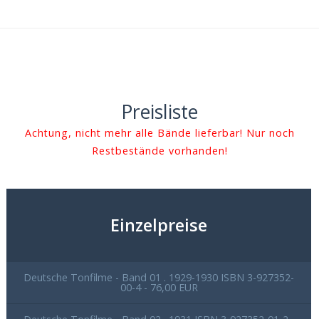
Preisliste
Achtung, nicht mehr alle Bände lieferbar! Nur noch
Restbestände vorhanden!
Einzelpreise
Deutsche Tonfilme - Band 01 . 1929-1930 ISBN 3-927352-
00-4 - 76,00 EUR