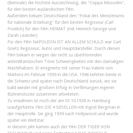
(Biennale) die höchste Auszeichnung, die "Coppa Mussolini",
für den besten ausländischen Film.
Außerdem bekam Deutschland den "Pokal des Ministeriums
für nationale Erziehung" für den besten Regisseur (Carl
Froelich) für den Film HEIMAT (mit Heinrich George und
Zarah Leander).
Für den Film NAPOLEON IST AN ALLEM SCHULD war Curt
Goetz Regisseur, Autor und Hauptdarsteller. Durch diesen
Film bekam er wegen der nicht zu überhörenden
antimilitaristischen Töne Schwierigkeiten mit den damaligen
Machthabern. Er emigrierte mit seiner Frau Valerie von
Martens im Februar 1939 in die USA. 1946 kehrten beide in
die Schweiz und später nach Deutschland zurück, wo sie
bald wieder mit großem Erfolg in Verfilmungen eigener
Bühnenstücke zusammen arbeiteten.
Zu erwähnen ist noch der am 01.10.1938 in Hamburg
uraufgeführte Film DIE 4 GESELLEN mit Ingrid Bergman in
der Hauptrolle. Sie ging 1939 nach Hollywood und wurde
später ein Weltstar.
In diesem Jahr kamen auch der Film DER TIGER VON