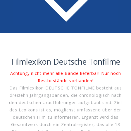
Filmlexikon Deutsche Tonfilme
Achtung, nicht mehr alle Bände lieferbar! Nur noch
Restbestände vorhanden!
Das Filmlexikon DEUTSCHE TONFILME besteht aus
dreizehn Jahrgangsbänden, die chronologisch nach
den deutschen Uraufführungen aufgebaut sind. Ziel
des Lexikons ist es, möglichst umfassend über den
deutschen Film zu informieren. Ergänzt wird das
Gesamtwerk durch ein Zentralregister, das alle 13